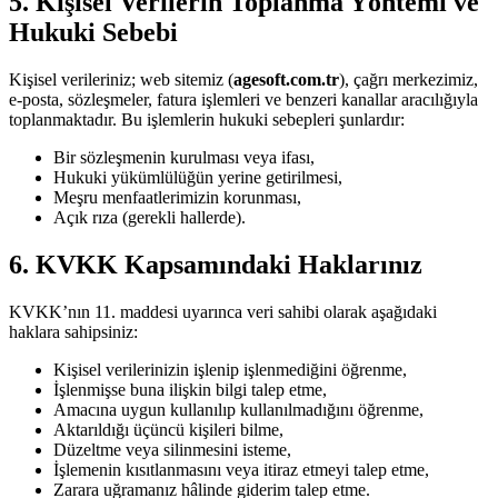
5. Kişisel Verilerin Toplanma Yöntemi ve
Hukuki Sebebi
Kişisel verileriniz; web sitemiz (
agesoft.com.tr
), çağrı merkezimiz,
e-posta, sözleşmeler, fatura işlemleri ve benzeri kanallar aracılığıyla
toplanmaktadır. Bu işlemlerin hukuki sebepleri şunlardır:
Bir sözleşmenin kurulması veya ifası,
Hukuki yükümlülüğün yerine getirilmesi,
Meşru menfaatlerimizin korunması,
Açık rıza (gerekli hallerde).
6. KVKK Kapsamındaki Haklarınız
KVKK’nın 11. maddesi uyarınca veri sahibi olarak aşağıdaki
haklara sahipsiniz:
Kişisel verilerinizin işlenip işlenmediğini öğrenme,
İşlenmişse buna ilişkin bilgi talep etme,
Amacına uygun kullanılıp kullanılmadığını öğrenme,
Aktarıldığı üçüncü kişileri bilme,
Düzeltme veya silinmesini isteme,
İşlemenin kısıtlanmasını veya itiraz etmeyi talep etme,
Zarara uğramanız hâlinde giderim talep etme.