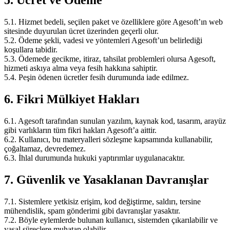
5. Ücret ve Ödeme
5.1. Hizmet bedeli, seçilen paket ve özelliklere göre Agesoft’ın web
sitesinde duyurulan ücret üzerinden geçerli olur.
5.2. Ödeme şekli, vadesi ve yöntemleri Agesoft’un belirlediği
koşullara tabidir.
5.3. Ödemede gecikme, itiraz, tahsilat problemleri olursa Agesoft,
hizmeti askıya alma veya fesih hakkına sahiptir.
5.4. Peşin ödenen ücretler fesih durumunda iade edilmez.
6. Fikri Mülkiyet Hakları
6.1. Agesoft tarafından sunulan yazılım, kaynak kod, tasarım, arayüz
gibi varlıkların tüm fikri hakları Agesoft’a aittir.
6.2. Kullanıcı, bu materyalleri sözleşme kapsamında kullanabilir,
çoğaltamaz, devredemez.
6.3. İhlal durumunda hukuki yaptırımlar uygulanacaktır.
7. Güvenlik ve Yasaklanan Davranışlar
7.1. Sistemlere yetkisiz erişim, kod değiştirme, saldırı, tersine
mühendislik, spam gönderimi gibi davranışlar yasaktır.
7.2. Böyle eylemlerde bulunan kullanıcı, sistemden çıkarılabilir ve
yasal süreçlere muhatap olabilir.