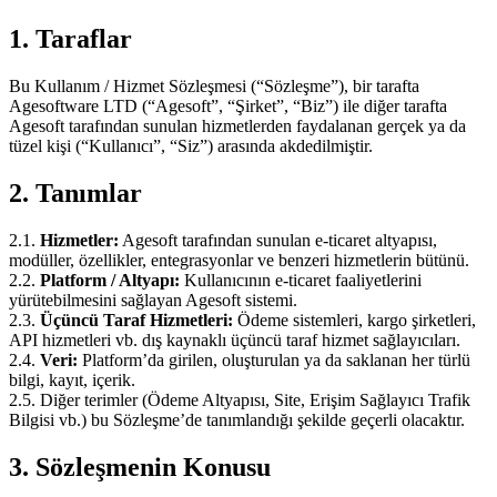
1. Taraflar
Bu Kullanım / Hizmet Sözleşmesi (“Sözleşme”), bir tarafta
Agesoftware LTD (“Agesoft”, “Şirket”, “Biz”) ile diğer tarafta
Agesoft tarafından sunulan hizmetlerden faydalanan gerçek ya da
tüzel kişi (“Kullanıcı”, “Siz”) arasında akdedilmiştir.
2. Tanımlar
2.1.
Hizmetler:
Agesoft tarafından sunulan e-ticaret altyapısı,
modüller, özellikler, entegrasyonlar ve benzeri hizmetlerin bütünü.
2.2.
Platform / Altyapı:
Kullanıcının e-ticaret faaliyetlerini
yürütebilmesini sağlayan Agesoft sistemi.
2.3.
Üçüncü Taraf Hizmetleri:
Ödeme sistemleri, kargo şirketleri,
API hizmetleri vb. dış kaynaklı üçüncü taraf hizmet sağlayıcıları.
2.4.
Veri:
Platform’da girilen, oluşturulan ya da saklanan her türlü
bilgi, kayıt, içerik.
2.5. Diğer terimler (Ödeme Altyapısı, Site, Erişim Sağlayıcı Trafik
Bilgisi vb.) bu Sözleşme’de tanımlandığı şekilde geçerli olacaktır.
3. Sözleşmenin Konusu