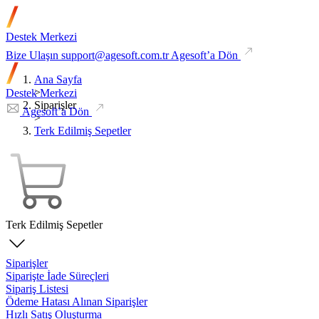
Destek Merkezi
Bize Ulaşın
support@agesoft.com.tr
Agesoft’a Dön
Ana Sayfa
>
Destek Merkezi
Siparişler
Agesoft’a Dön
>
Terk Edilmiş Sepetler
Terk Edilmiş Sepetler
Siparişler
Siparişte İade Süreçleri
Sipariş Listesi
Ödeme Hatası Alınan Siparişler
Hızlı Satış Oluşturma