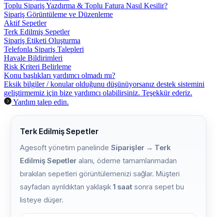
Toplu Sipariş Yazdırma & Toplu Fatura Nasıl Kesilir?
Sipariş Görüntüleme ve Düzenleme
Aktif Sepetler
Terk Edilmiş Sepetler
Sipariş Etiketi Oluşturma
Telefonla Sipariş Talepleri
Havale Bildirimleri
Risk Kriteri Belirleme
Konu başlıkları yardımcı olmadı mı?
Eksik bilgiler / konular olduğunu düşünüyorsanız destek sistemini
geliştirmemiz için bize yardımcı olabilirsiniz. Teşekkür ederiz.
Yardım talep edin.
Terk Edilmiş Sepetler
Agesoft yönetim panelinde
Siparişler → Terk
Edilmiş Sepetler
alanı, ödeme tamamlanmadan
bırakılan sepetleri görüntülemenizi sağlar. Müşteri
sayfadan ayrıldıktan yaklaşık
1 saat
sonra sepet bu
listeye düşer.