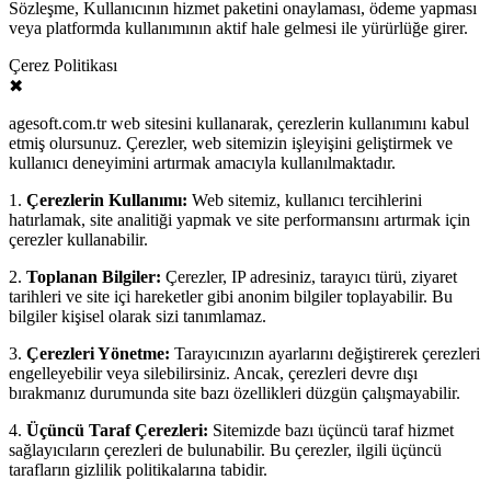
Sözleşme, Kullanıcının hizmet paketini onaylaması, ödeme yapması
veya platformda kullanımının aktif hale gelmesi ile yürürlüğe girer.
Çerez Politikası
✖
agesoft.com.tr web sitesini kullanarak, çerezlerin kullanımını kabul
etmiş olursunuz. Çerezler, web sitemizin işleyişini geliştirmek ve
kullanıcı deneyimini artırmak amacıyla kullanılmaktadır.
1.
Çerezlerin Kullanımı:
Web sitemiz, kullanıcı tercihlerini
hatırlamak, site analitiği yapmak ve site performansını artırmak için
çerezler kullanabilir.
2.
Toplanan Bilgiler:
Çerezler, IP adresiniz, tarayıcı türü, ziyaret
tarihleri ve site içi hareketler gibi anonim bilgiler toplayabilir. Bu
bilgiler kişisel olarak sizi tanımlamaz.
3.
Çerezleri Yönetme:
Tarayıcınızın ayarlarını değiştirerek çerezleri
engelleyebilir veya silebilirsiniz. Ancak, çerezleri devre dışı
bırakmanız durumunda site bazı özellikleri düzgün çalışmayabilir.
4.
Üçüncü Taraf Çerezleri:
Sitemizde bazı üçüncü taraf hizmet
sağlayıcıların çerezleri de bulunabilir. Bu çerezler, ilgili üçüncü
tarafların gizlilik politikalarına tabidir.