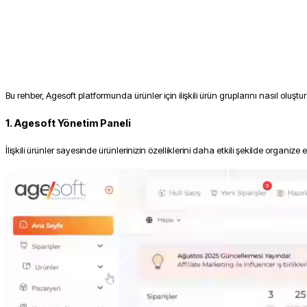
Bu rehber, Agesoft platformunda ürünler için ilişkili ürün gruplarını nasıl oluşt
1. Agesoft Yönetim Paneli
İlişkili ürünler sayesinde ürünlerinizin özelliklerini daha etkili şekilde organize ed