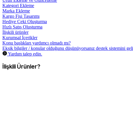
Ürün Ekleme ve Güncelleme
Kategori Ekleme
Marka Ekleme
Kargo Fişi Tasarımı
Hediye Çeki Oluşturma
Hızlı Satış Oluşturma
İlişkili ürünler
Kurumsal İçerikler
Konu başlıkları yardımcı olmadı mı?
Eksik bilgiler / konular olduğunu düşünüyorsanız destek sistemini geli
Yardım talep edin.
İlişkili Ürünler?