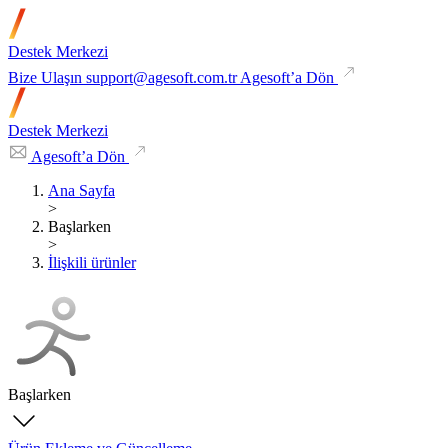
Destek Merkezi
Bize Ulaşın
support@agesoft.com.tr
Agesoft’a Dön
Destek Merkezi
Agesoft’a Dön
Ana Sayfa
>
Başlarken
>
İlişkili ürünler
Başlarken